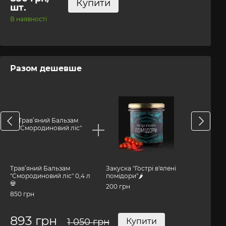
Купити
шт.
В наявності
Разом дешевше
Разо
Трав’яний Бальзам
Закуска "Гострі в'ялені
Трав’ян
"Смородиновий ліс" 0,4 л
помідори"🌶️
Бальза
💀
"Сморо
200 грн
ліс" 0,4 
850 грн
850 грн
893 грн
1 050 грн
Купити