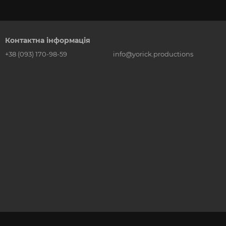
Контактна інформація
+38 (093) 170-98-59
info@yorick.productions