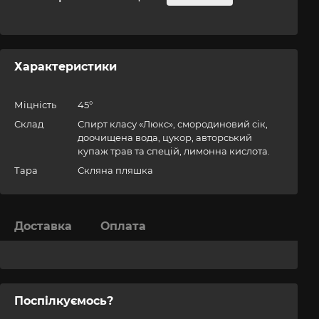
1 14
Характеристики
Міцність
45°
Склад
Спирт класу «Люкс», смородиновий сік,
доочищена вода, цукор, авторський
купаж трав та спецій, лимонна кислота.
Тара
Скляна пляшка
Доставка
Оплата
Поспілкуємось?