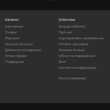
Каталог
Клієнтам
Настоянки
Вхід до кабінету
Лікери
Про нас
Йорішко
Корпоративні замовлення
Закуски та соуси
Оплата і доставка
Джеми та солоденьке
Знижки та акції
Готові страви
Обмін та повернення
Подарунки
Блог
Контактна інформація
Ми в соцмережах