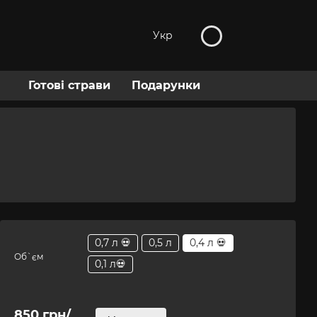
Укр
Готові страви
Подарунки
0,7 л 💀
0,5 л
0,4 л 💀
Об`єм
0,1 л💀
850 грн/