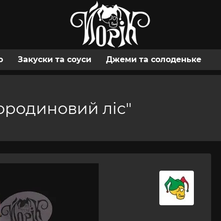
о
Закуски та соуси
Джеми та солоденьке
ородиновий ліс"