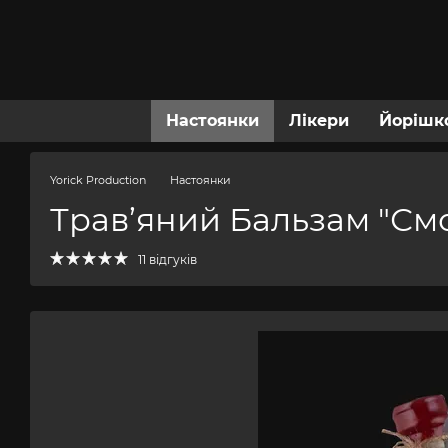
Перейти до основного контенту
Настоянки
Лікери
Йорішк
Yorick Production
Настоянки
Трав’яний Бальзам "См
11 відгуків