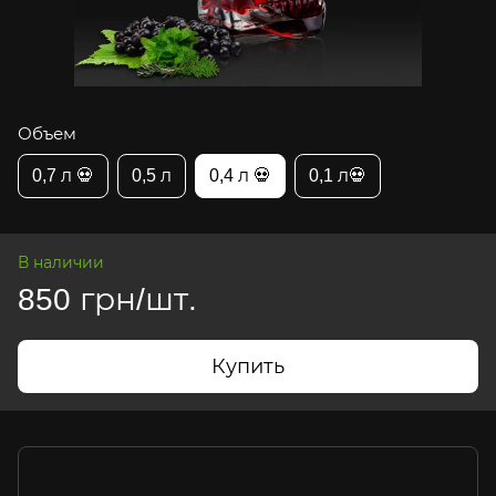
Объем
0,7 л 💀
0,5 л
0,4 л 💀
0,1 л💀
В наличии
850 грн/шт.
Купить