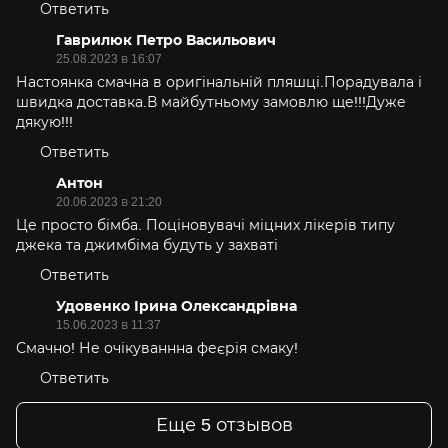
Ответить
Гаврилюк Петро Васильович
25.08.2023 в 16:07
Настоянка смачна в оригінальній пляшці.Порадувала і
швидка доставка.В майбутньому замовлю ще!!!Дуже
дякую!!!
Ответить
Антон
20.06.2023 в 21:20
Це просто бімба. Поціновувачі міцних лікерів типу
джека та джимбіма будуть у захваті
Ответить
Удовенко Ірина Олександрівна
15.06.2023 в 11:37
Смачно! Не очікуваннна феєрія смаку!
Ответить
Еще 5 отзывов