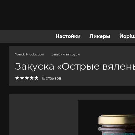
Перейти к основному контенту
Настойки
Ликеры
Йорі
Yorick Production
Закуски та соуси
Закуска «Острые вяле
16 отзывов