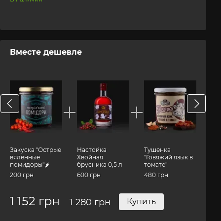
Вместе дешевле
Разо
Закуска
"Остры
вяленн
Закуска "Острые
Настойка
Тушенка
ые
вяленные
Хвойная
"Говяжий язык в
помидо
помидоры"🌶️
брусника 0,5 л
томате"
ры"🌶️
200 грн
600 грн
480 грн
200 грн
1 152 грн
1 79
1 280 грн
Купить