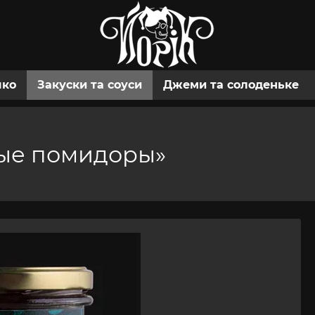
шко
Закуски та соуси
Джеми та солоденьке
ные помидоры»