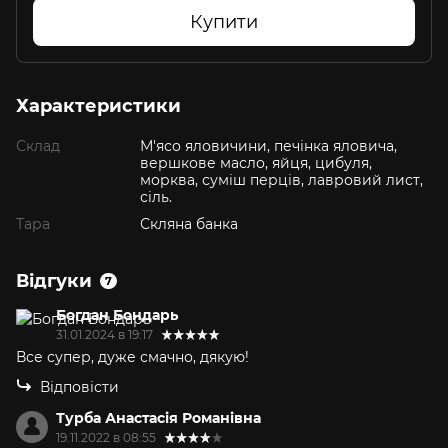
Купити
Характеристики
Склад
М'ясо яловичини, печінка яловича,
вершкове масло, яйця, цибуля,
морква, суміш перців, лавровий лист,
сіль.
Тара
Скляна банка
Відгуки
7
Богдан Бондарь
31.01.2024 в 19:17
Все супер, дуже смачно, дякую!
Відповісти
Турба Анастасія Романівна
19.11.2022 в 08:55