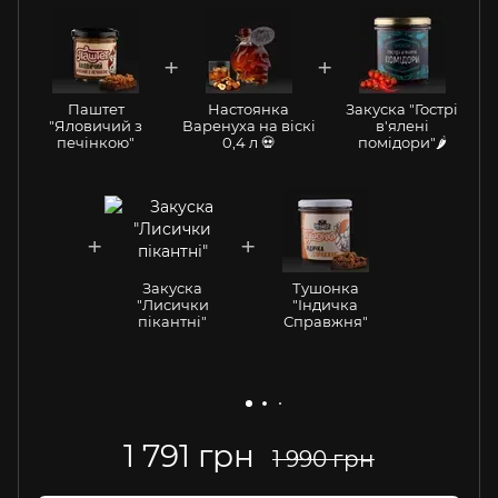
Паштет
Настоянка
Закуска "Гострі
"Яловичий з
Варенуха на віскі
в'ялені
печінкою"
0,4 л 💀
помідори"🌶️
Закуска
Тушонка
"Лисички
"Індичка
пікантні"
Справжня"
1 791 грн
1 990 грн