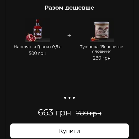
Разом дешевше
Н
Настоянка Гранат 0,5 л
Тушонка "Болоньєзе
яловиче"
500 грн
280 грн
663 грн
780 грн
Купити