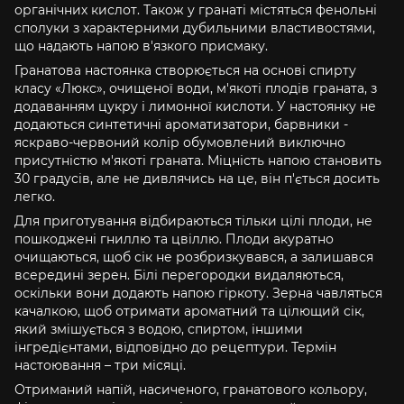
органічних кислот. Також у гранаті містяться фенольні
сполуки з характерними дубильними властивостями,
що надають напою в'язкого присмаку.
Гранатова настоянка створюється на основі спирту
класу «Люкс», очищеної води, м'якоті плодів граната, з
додаванням цукру і лимонної кислоти. У настоянку не
додаються синтетичні ароматизатори, барвники -
яскраво-червоний колір обумовлений виключно
присутністю м'якоті граната. Міцність напою становить
30 градусів, але не дивлячись на це, він п'ється досить
легко.
Для приготування відбираються тільки цілі плоди, не
пошкоджені гниллю та цвіллю. Плоди акуратно
очищаються, щоб сік не розбризкувався, а залишався
всередині зерен. Білі перегородки видаляються,
оскільки вони додають напою гіркоту. Зерна чавляться
качалкою, щоб отримати ароматний та цілющий сік,
який змішується з водою, спиртом, іншими
інгредієнтами, відповідно до рецептури. Термін
настоювання – три місяці.
Отриманий напій, насиченого, гранатового кольору,