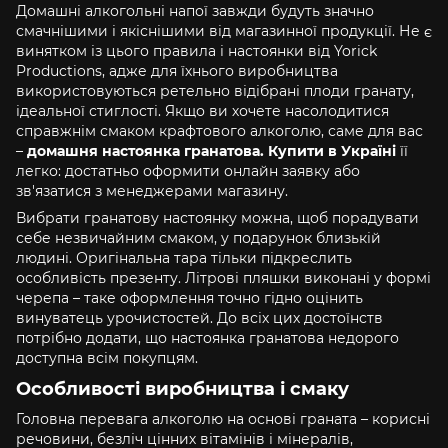
Домашні алкогольні напої завжди будуть значно
смачнішими і якіснішими від магазинної продукції. Не є
винятком із цього правила і настоянки від Yorick
Productions, адже для їхнього виробництва
використовуються ретельно відібрані плоди гранату,
ідеальної стиглості. Якщо ви хочете насолодитися
справжнім смаком крафтового алкоголю, саме для вас
–
домашня настоянка гранатова. Купити в Україні
її
легко: достатньо оформити онлайн заявку або
зв'язатися з менеджерами магазину.
Вибрати гранатову настоянку можна, щоб порадувати
себе незвичайним смаком, у подарунок близькій
людині. Оригінальна тара тільки підкреслить
особливість презенту. Літрові пляшки виконані у формі
черепа – таке оформлення точно гідно оцінить
винуватець урочистостей. До всіх цих достоїнств
потрібно додати, що настоянка гранатова недорого
доступна всім покупцям.
Особливості виробництва і смаку
Головна перевага алкоголю на основі граната – корисні
речовини, безліч цінних вітамінів і мінералів,