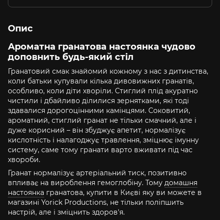
Опис
Ароматна гранатова настоянка чудово
доповнить будь-який стіл
Гранатовий смак знайомий кожному з нас з дитинства,
коли батьки купували кілька дивовижних гранатів,
особливо, коли діти хворіли. Стиглий плід акуратно
чистили і дбайливо ділилися зернятками, які тоді
здавалися дорогоцінними камінцями. Соковитий,
ароматний, стиглий гранат не тільки смачний, але і
дуже корисний – він збуджує апетит, нормалізує
кислотність і налагоджує травлення, зміцнює імунну
систему, саме тому гранати варто вживати під час
хвороби.
Гранат нормалізує артеріальний тиск, позитивно
впливає на вироблення гемоглобіну. Тому
домашня
настоянка
гранатова, купити в Києві яку ви можете в
магазині Yorick Productions, не тільки поліпшить
настрій, але і зміцнить здоров'я.