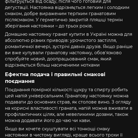
фільтрується від осаду, після чого готовий для
дегустації. Настоянка відрізняється легким і солодким
смаком, добре вираженим терпким гранатовим
післясмаком. У герметично закритій пляшці термін
зберігання настоянки – до трьох років.
Домашню настоянку гранат купити в Україні можна для
абсолютно різних приводів: урочистого застілля,
романтичної вечері, зустрічі давніх друзів. Якщо раніше
ви вже купували гранатову настоянку, обов'язково
спробуйте новий, доопрацьований смак, який
відрізняється більш насиченими нотками
Ефектна подача і правильні смакові
поєднання
Поєднання помірної кількості цукру та спирту робить
цей напій універсальним. Гранатову настоянку можна
подавати до основних страв, як столове вино. З огляду
на корисні властивості граната, напій можна вживати в
профілактичних цілях, але невеликими дозами, також
можна додавати його до чаю чи кави.
Якщо ви хочете скуштувати всі тонкощі смаку
настоянки в чистому вигляді, краще всього трохи її