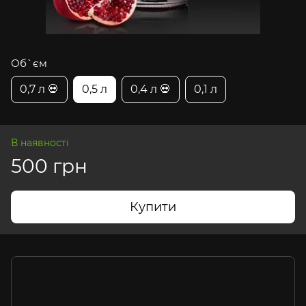
Об`єм
0,7 л 💀
0,5 л
0,4 л 💀
0,1 л
В наявності
500 грн
Купити