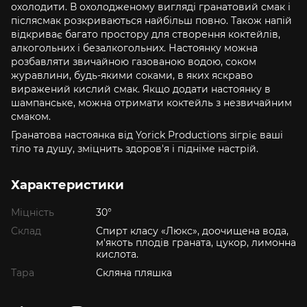
охолодити. В охолодженому вигляді гранатовий смак і
післясмак розкриваються найбільш повно. Також напій
відкриває багато простору для створення коктейлів,
алкогольних і безалкогольних. Настоянку можна
розбавляти звичайною газованою водою, соком
журавлини, будь-якими соками, в яких яскраво
виражений кислий смак. Якщо додати настоянку в
шампанське, можна отримати коктейль з незвичайним
смаком.
Гранатова настоянка від
Yorick Productions
зігріє ваші
тіло та душу, зміцнить здоров'я і підніме настрій.
Характеристики
Міцність
30°
Склад
Спирт класу «Люкс», доочищена вода,
м'якоть плодів граната, цукор, лимонна
кислота.
Тара
Скляна пляшка