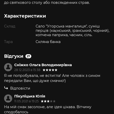
до святкового столу або повсякденних страв.
Характеристики
Склад
Сало "Угорська мангалиця", суміш
перців (каєнський, іранський, чорний),
копчена паприка, часник, сіль.
Тара
Скляна банка
Відгуки
27
Сніжко Ольга Володимирівна
28.12.2023 в 15:38
Я не попробувала, не встигла! Але чоловік з сином
передали Вам, що дуже смачно!)
Відповісти
Пікуліцька Юлія
11.05.2021 в 19:25
На мій смак засолоне, але ідея цікава. Вітчиму
сподобалось