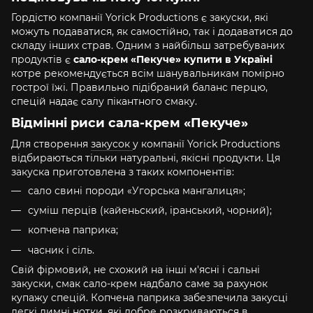
Гордістю компанії Yorick Productions є закуски, які
можуть подаватися, як самостійно, так і додаватися до
складу інших страв. Одним з найбільш затребуваних
продуктів є
сало-крем «Пекуче» купити в Україні
котре рекомендується всім шанувальникам помірно
гострої їжі. Правильно підібраний баланс перцю,
спецій надає салу пікантного смаку.
Відмінні риси сала-крем «Пекуче»
Для створення
закусок
у компанії Yorick Productions
відбираються тільки натуральні, якісні продукти. Ця
закуска приготовлена з таких компонентів:
сало свині породи «Угорська мангалиця»;
суміш перців (кайеньский, іранський, чорний);
копчена паприка;
часник і сіль.
Свій фірмовий, не схожий на інші м'ясні і сальні
закуски, смак сало-крем надбало саме за рахунок
купажу спецій. Копчена паприка забезпечила закусці
легкі димні нотки, які добре розкриваються в