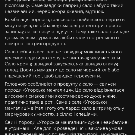
післясмаку. Саме завдяки паприці сало набуло такий
незвичайний, червоно-оранжевий, відтінок.
Комбінація чорного, іранського і кайенского перцю в
міру пекуча, не обпалює смакові рецептори, просто
залишає легке пекуче відчуття. Тому таке сало припаде
до смаку всім гурманам: любителям гостренького і
помірно гострих продуктів.
Сало люблять все, але не завжди є можливість його
красиво подати до столу, не вистачає часу нарізати.
Сало-крем є швидкої закускою, яка швидко втамує
голод. Досить намазати це сало на чорний хліб або
підсушений тост, щоб швидко перекусити.
Головною особливістю продукту є сало — свиней
породи «Угорська мангалиця». Це сало відрізняється
високими смаковими якостями: воно дуже ніжне,
практично тане в роті. Саме з сала «Угорської
мангалиці» в Італії готують лардо: сало витримують у
мармурових ємностях, з сіллю і спеціями.
Свині породи «Угорська мангалиця» дуже невибагливі
в утриманні. Але для їх розведення є важлива умова:
вільне переміщення по великій території, можливість