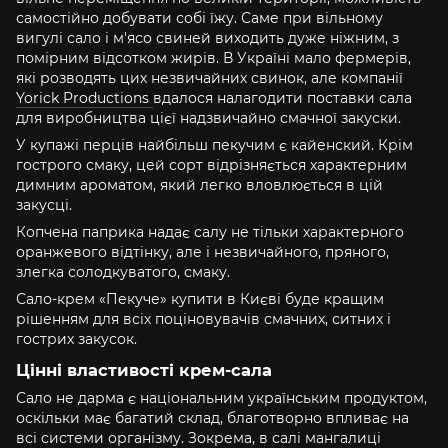
самостійно добувати собі їжу. Саме при вільному
вигулі сало і м'ясо свиней виходить дуже ніжним, з
помірним відсотком жирів. В Україні мало фермерів,
які розводять цих незвичайних свинок, але компанії
Yorick Productions
вдалося налагодити поставки сала
для виробництва цієї надзвичайно смачної закуски.
У купажі перців найбільш пекучим є кайенский. Крім
гострого смаку, цей сорт відрізняється характерним
димним ароматом, який легко вловлюється в цій
закусці.
Копчена паприка надає салу не тільки характерного
оранжевого відтінку, але і незвичайного, пряного,
злегка солодкуватого, смаку.
Сало-крем «Пекуче» купити в Києві буде кращим
рішенням для всіх поціновувачів смачних, ситних і
гострих закусок.
Цінні властивості крем-сала
Сало не дарма є національним українським продуктом,
оскільки має багатий склад, благотворно впливає на
всі системи організму. Зокрема, в салі мангалиці