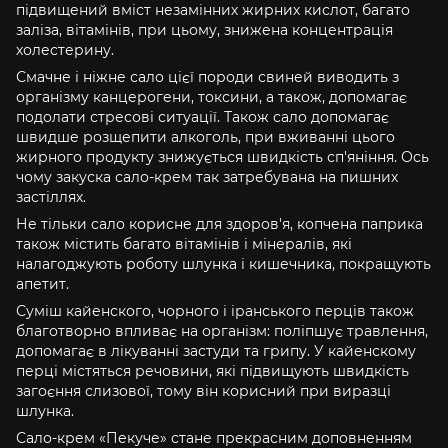
підвищений вміст незамінних жирних кислот, багато
заліза, вітамінів, при цьому, знижена концентрація
холестерину.
Смачне і ніжне сало цієї породи свиней виводить з
організму канцерогени, токсини, а також, допомагає
подолати стресові ситуації. Також сало допомагає
швидше розщепити алкоголь, при вживанні цього
жирного продукту знижується швидкість сп'яніння. Ось
чому закуска сало-крем так затребувана на пишних
застіллях.
Не тільки сало корисне для здоров'я, копчена паприка
також містить багато вітамінів і мінералів, які
налагоджують роботу шлунка і кишечника, покращують
апетит.
Суміш кайенского, чорного і іранського перців також
благотворно впливає на організм: поліпшує травлення,
допомагає в лікуванні застуди та грипу. У кайенскому
перці містяться речовини, які підвищують швидкість
загоєння слизової, тому він корисний при виразці
шлунка.
Сало-крем «Пекуче» стане прекрасним доповненням