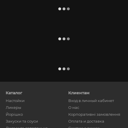
Каталог
Клиентам
Настойки
Вход в личный кабинет
Ликеры
О нас
Йорішко
Корпоративні замовлення
Закуски та соуси
Оплата и доставка