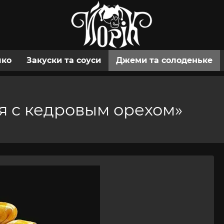
шко
Закуски та соуси
Джеми та солоденьке
я с кедровым орехом»