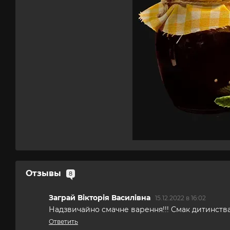
Отзывы
8
Заграй Вікторія Василівна
15.12.2022 в 16:02
Надзвичайно смачне варення!!! Смак дитинства 
Ответить