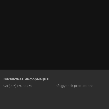
Контактная информация
+38 (093) 170-98-59
info@yorick.productions