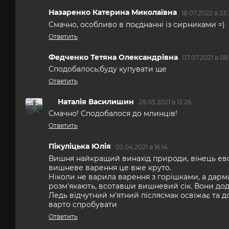
Назаренко Катерина Миколаївна
18.07.2022 в 23
Смачно, особливо в поєднанні із сирниками =)
Ответить
Федченко Тетяна Олександрівна
07.07.2021 в 08
Сподобалось;буду купувати ще
Ответить
Наталія Василишин
28.05.2021 в 13:26
Смачно! Сподобалося до млинців!
Ответить
Пікуліцька Юлія
02.04.2021 в 16:14
Вишня найкращий винахід природи, вінець евол
вишневе варення це вже круто.
Ніколи не варила варення з горішками, а дарм
розм'якають, всотавши вишневий сік. Вони дод
Ледь відчутний м'ятний післясмак освіжає та 
варто спробувати
Ответить