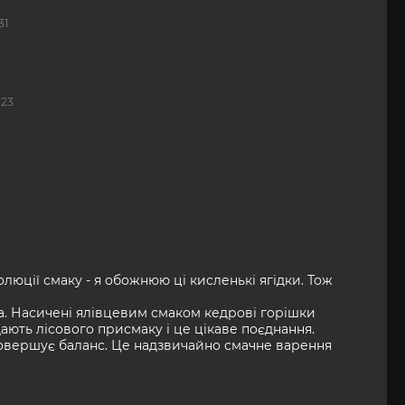
:31
:23
юції смаку - я обожнюю ці кисленькі ягідки. Тож
а. Насичені ялівцевим смаком кедрові горішки
ають лісового присмаку і це цікаве поєднання.
довершує баланс. Це надзвичайно смачне варення