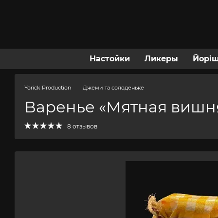
Перейти к основному контенту
Настойки
Ликеры
Йорі
Yorick Production
Джеми та солоденьке
Варенье «Мятная вишн
8 отзывов