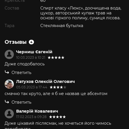
Крепость
60°
Состав
Спирт класу «Люкс», доочищена вода,
цукор, авторський купаж трав на
основі гіркого полину, суниця лісова.
Тара
Стеклянная бутылка
Отзывы
4
Черниш Євгеній
10.03.2023 в 10:21
Дуже сподобалось
Ответить
Латухов Олексiй Олегович
05.03.2023 в 17:44
смачно так круто, але я б не назвав це абсентом
Ответить
Валерій Ковалевич
17.02.2023 в 09:28
Дуже цікавий післясмак, не хочеться його чимось
перебивати