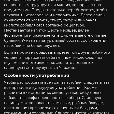
спелости, в меру упругих и мягких, не пораженных
вредителями. Плоды тщательно перебираются, чтобы
исключить недозрелые и испорченные. Далее сливы
очищаются от косточек, спирт, сахар и лимонная
кислота добавляются согласно рецептуре.
Настаивается напиток шесть месяцев, далее
фильтруется и разливается в фирменные стеклянные
бутылки. Учитывая натуральный состав, срок хранения
настойки – не более двух лет.
Если вы хотите порадовать презентом друга, любимого
человека, порадовать себя нежным, кисло-сладким
вкусом элитного алкоголя, спешите домашнюю
сливовую настойку купить в Украине.
Особенности употребления
Чтобы распробовать все грани настойки, следует знать
все правила и культуру ее употребления. Кроме
распития в чистом виде, сливовую настойку можно
добавлять в кофе после плотного обеда. Сливовую
наливку можно подавать к мясным, рыбным блюдам,
она отлично гармонирует с основными блюдами,
горячими или холодными. Сливовая настойка является