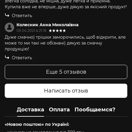
злегка солодка, не міцна, дуже легка й приємна.
Купила вже не вперше, дуже дякую за якісний продукт!
Ответить
Колесник Анна Миколаївна
03.04.2021 в 21:16
Дуже смачно) трішки заморочились, щоб відкрити, але
може то ми такі не обізнані) дякую за смачну
продукцію!
Ответить
Еще 5 отзывов
Написать отзыв
Доставка
Оплата
Пообщаемся?
«Новою поштою» по Україні: