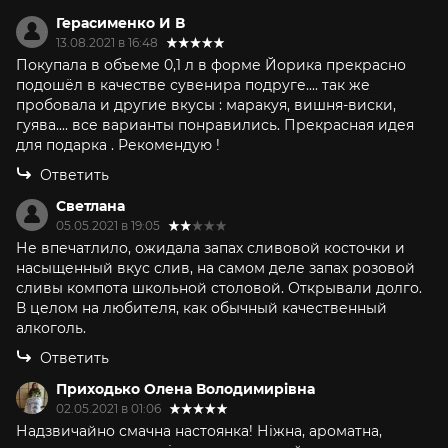
Герасименко И В
13.08.2021 в 16:48
Покупала в объеме 0,1 л в форме Йорика прекрасно
подошёл в качестве сувенира подруге.... так же
пробовала и другие вкусы : маракуя, вишня-виски,
гуява.... все варианты понравились. Прекрасная идея
для подарка . Рекомендую !
Ответить
Светлана
05.05.2021 в 19:05
Не впечатлило, ожидала запах сливовой косточки и
насыщенный вкус слив, на самом деле запах розовой
сливы компота школьной столовой. Открывали долго.
В целом на любителя, как обычный качественный
алкоголь.
Ответить
Приходько Олена Володимирівна
02.05.2021 в 01:06
Надзвичайно смачна настоянка! Ніжна, ароматна,