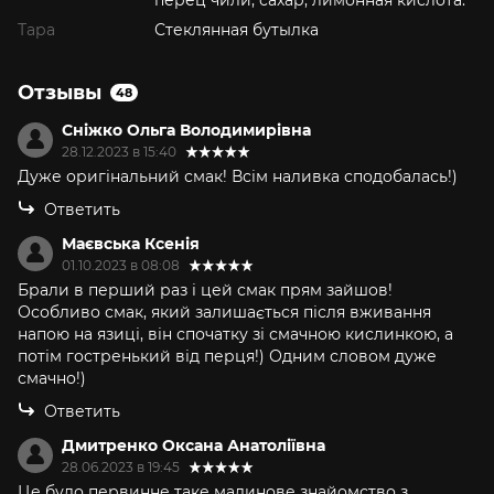
перец чили, сахар, лимонная кислота.
Тара
Стеклянная бутылка
Отзывы
48
Сніжко Ольга Володимирівна
28.12.2023 в 15:40
Дуже оригінальний смак! Всім наливка сподобалась!)
Ответить
Маєвська Ксенія
01.10.2023 в 08:08
Брали в перший раз і цей смак прям зайшов!
Особливо смак, який залишається після вживання
напою на язиці, він спочатку зі смачною кислинкою, а
потім гостренький від перця!) Одним словом дуже
смачно!)
Ответить
Дмитренко Оксана Анатоліївна
28.06.2023 в 19:45
Це було первинне таке малинове знайомство з