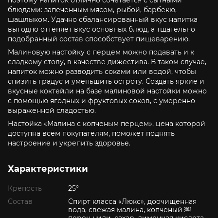
поэтому напиток отлично сочетается с сытными
блюдами: запеченным мясом, рыбой, барбекю,
шашлыком. Удачно сбалансированный вкус напитка
выгодно оттеняет вкус основных блюд, а тщательно
подобранный состав способствует пищеварению.
Малиновую настойку с перцем можно подавать и к
сладкому столу, в качестве дижестива. В таком случае,
напиток можно разводить соками или водой, чтобы
снизить градус и уменьшить остроту. Создать яркие и
вкусные коктейли на базе малиновой настойки можно
с помощью ягодных и фруктовых соков, с умеренно
выраженной сладостью.
Настойка «Малина с копченым перцем», цена которой
доступна всем покупателям, поможет поднять
настроение и укрепить здоровье.
Характеристики
Крепость
25°
Состав
Спирт класса «Люкс», доочищенная
вода, свежая малина, копченый ￼