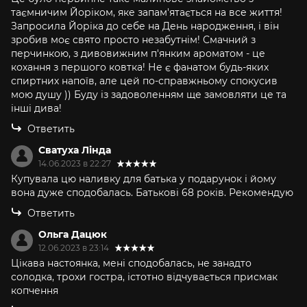
таємничим Йоріком, яке запам'ятається на все життя!
Запросила Йоріка до себе на День народження, і він
зробив моє свято просто незабутнім! Смачний з
перчинкою, з дивовижним п'янким ароматом - це
кохання з першого ковтка! Не є фанатом будь-яких
спиртних напоїв, але цей по-справжньому спокусив
мою душу )) Буду із задоволенням ще замовляти це та
інші дива!
Ответить
Сватуха Лінда
14.06.2023 в 22:27
Купувала цю наливку для батька у подарунок і йому
вона дуже сподобалась. Батькові 68 років. Рекомендую
Ответить
Ольга Дацюк
12.06.2023 в 23:14
Цікава настоянка, мені сподобалась, не занадто
солодка, трохи гостра, істотно відчувається присмак
копчення