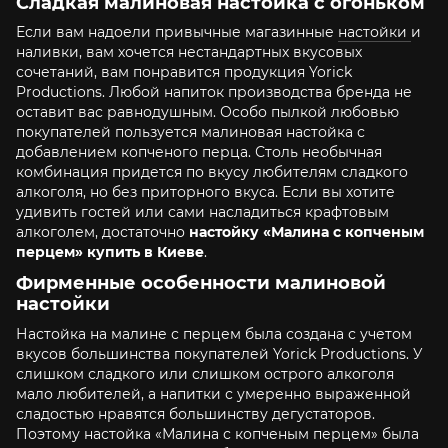
Сладкая малиновая настойка с огоньком
Если вам надоели привычные магазинные
настойки
и
наливки, вам хочется нестандартных вкусовых
сочетаний, вам понравится продукция Yorick
Productions. Любой напиток производства бренда не
оставит вас равнодушным. Особо пылкой любовью
покупателей пользуется малиновая настойка с
добавлением копченого перца. Столь необычная
комбинация придется по вкусу любителям сладкого
алкоголя, но без приторного вкуса. Если вы хотите
удивить гостей или сами насладиться крафтовым
алкоголем, достаточно
настойку «Малина с копченым
перцем» купить в Киеве
.
Фирменные особенности малиновой
настойки
Настойка на малине с перцем была создана с учетом
вкусов большинства покупателей Yorick Productions. У
слишком сладкого или слишком острого алкоголя
мало любителей, а напитки с умеренно выраженной
сладостью нравятся большинству дегустаторов.
Поэтому настойка «Малина с копченым перцем» была