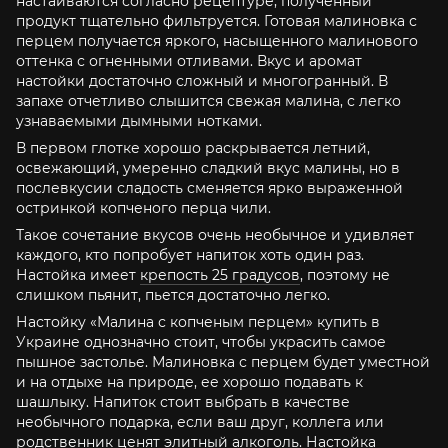
настаиваются согласно рецептуре, полученный
продукт тщательно фильтруется. Готовая малиновка с
перцем получается яркого, насыщенного малинового
оттенка с огненными отливами. Вкус и аромат
настойки достаточно сложный и многогранный. В
запахе отчетливо слышится свежая малина, с легко
узнаваемыми дымными нотками.
В первом глотке хорошо раскрывается летний,
освежающий, умеренно сладкий вкус малины, но в
послевкусии сладость сменяется ярко выраженной
остринкой копченого перца чили.
Такое сочетание вкусов очень необычное и удивляет
каждого, кто попробует напиток хоть один раз.
Настойка имеет
крепость 25 градусов
, поэтому не
слишком пьянит, пьется достаточно легко.
Настойку «Малина с копченым перцем» купить в
Украине однозначно стоит, чтобы украсить самое
пышное застолье. Малиновка с перцем будет уместной
и на отдыхе на природе, ее хорошо подавать к
шашлыку. Напиток стоит выбрать в качестве
необычного подарка, если ваш друг, коллега или
родственник ценят элитный алкоголь. Настойка