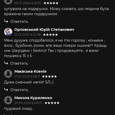
05.01.2024 в 10:37
купувала на подарунок. Можу сказати, шо людина була
вражена таким подарунком
Ответить
Орловський Юрій Степанович
01.01.2024 в 15:08
Мені дуууже сподобалося, я не п’ю горілку , коньяки ,
віскі , бурбони, роми, але ваші лікери оцінив!!! Кращє
ніж Шеріданс і Бейліз! Так і продовжуйте , я вами
пишаюсь 15 з 5
Ответить
Маєвська Ксенія
01.10.2023 в 08:11
Дуже смачний напій! 5/5 ;)
Ответить
Микола Куриленко
23.09.2023 в 09:57
Чудовий лікер.