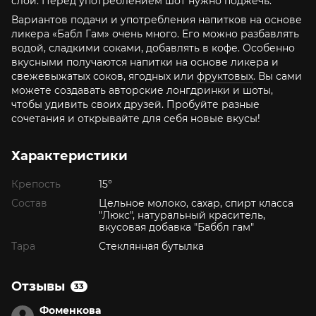
слой. Перед употреблением шот нужно поджечь.
Вариантов подачи и употребления напитков на основе
ликера «Бабл Гам» очень много. Его можно разбавлять
водой, сладкими соками, добавлять в кофе. Особенно
вкусными получаются напитки на основе ликера и
свежевыжатых соков, ягодных или
фруктовых
. Вы сами
можете создавать авторские лонгдринки и шоты,
чтобы удивить своих друзей. Пробуйте разные
сочетания и открывайте для себя новые вкусы!
Характеристики
Крепость
15°
Состав
Цельное молоко, сахар, спирт класса
"Люкс", натуральный краситель,
вкусовая добавка "Баббл гам"
Тара
Стеклянная бутылка
Отзывы
33
Фоменкова