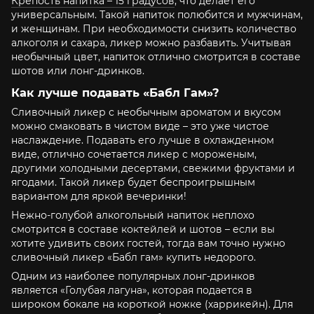
Крепость напитка – 15 градусов
, что делает его
универсальным. Такой напиток полюбится и мужчинам,
и женщинам. При необходимости снизить количество
алкоголя и сахара, ликер можно разбавить. Учитывая
необычный цвет, напиток отлично смотрится в составе
шотов или лонг-дринков.
Как лучше подавать «Бабл Гам»?
Сливочный ликер с необычным ароматом и вкусом
можно смаковать в чистом виде – это уже чистое
наслаждение. Подавать его лучше в охлажденном
виде, отлично сочетается ликер с мороженым,
другими холодными десертами, свежими фруктами и
ягодами. Такой ликер будет беспроигрышным
вариантом для яркой вечеринки!
Нежно-голубой алкогольный напиток неплохо
смотрится в составе коктейлей и шотов – если вы
хотите удивить своих гостей, тогда вам точно нужно
сливочный ликер «Бабл гам» купить недорого.
Одним из наиболее популярных лонг-дринков
является «Голубая лагуна», которая подается в
широком бокале на короткой ножке (харрикейн). Для