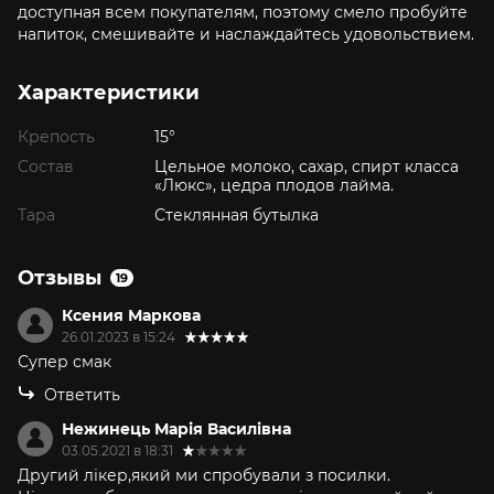
доступная всем покупателям, поэтому смело пробуйте
напиток, смешивайте и наслаждайтесь удовольствием.
Характеристики
Крепость
15°
Состав
Цельное молоко, сахар, спирт класса
«Люкс», цедра плодов лайма.
Тара
Стеклянная бутылка
Отзывы
19
Ксения Маркова
26.01.2023 в 15:24
Супер смак
Ответить
Нежинець Марія Василівна
03.05.2021 в 18:31
Другий лікер,який ми спробували з посилки.