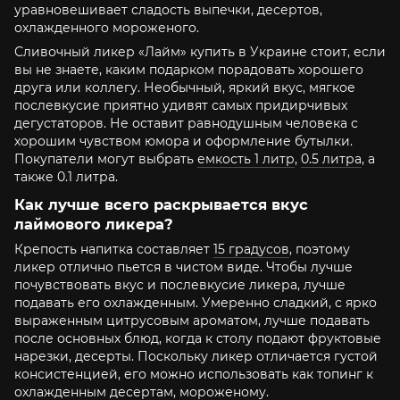
уравновешивает сладость выпечки, десертов,
охлажденного мороженого.
Сливочный ликер «Лайм» купить в Украине стоит, если
вы не знаете, каким подарком порадовать хорошего
друга или коллегу. Необычный, яркий вкус, мягкое
послевкусие приятно удивят самых придирчивых
дегустаторов. Не оставит равнодушным человека с
хорошим чувством юмора и оформление бутылки.
Покупатели могут выбрать
емкость 1 литр
,
0.5 литра
, а
также 0.1 литра.
Как лучше всего раскрывается вкус
лаймового ликера?
Крепость напитка составляет
15 градусов
, поэтому
ликер отлично пьется в чистом виде. Чтобы лучше
почувствовать вкус и послевкусие ликера, лучше
подавать его охлажденным. Умеренно сладкий, с ярко
выраженным цитрусовым ароматом, лучше подавать
после основных блюд, когда к столу подают фруктовые
нарезки, десерты. Поскольку ликер отличается густой
консистенцией, его можно использовать как топинг к
охлажденным десертам, мороженому.