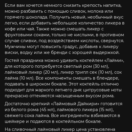
Если вам хочется немного снизить крепость напитка,
можно разбавить с помощью сливок, молока или
горячего шоколада. Получить новый, необычный вкус
легко, если добавить небольшое количество ликера в
кофе или чай. Также можно смешать ликер с
фруктовыми соками, только не кислыми, в противном
случае сливки, под воздействием кислоты, свернутся.
Мужчины могут повысить градус, добавив к ликеру
виски, водку или же бренди с хорошей выдержкой.
Гостей праздника можно удивить коктейлем «Лайми»,
для которого потребуется светлый ром (30 мл),
лаймовый ликер (20 мл), ликер трипл сек (10 мл), сок
лайма (10 мл). Все компоненты смешать в блендере,
подавать в широком бокале. Этот коктейль отлично
подходит для жаркого летнего дня: цитрусовые ноты
прекрасно оттеняются насыщенным вкусом рома.
Достаточно крепкий «Лаймовый Дайкири» готовится
из белого рома (45 мл), лаймового ликера (15 мл),
свежего сока лайма. Все ингредиенты взбиваются в
шейкере и подаются в коктейльном бокале.
На сливочный лаймовый ликер цена установлена