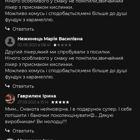
Нічого особливого у смаку не помітили,звичайний
лікер з присмаком кислинки.
Можливо комусь і сподобається,мені більше до душі
фундук з карамеллю.
Ответить
Нежинець Марія Василівна
02.05.2021 в 08:41
Другий лікер,який ми спробували з посилки.
Нічого особливого у смаку не помітили,звичайний
лікер з присмаком кислинки.
Можливо комусь і сподобається,мені більше до душі
фундук з карамеллю.
Ответить
Гаврилюк Ірина
27.03.2021 в 15:14
Ммм... Смакота неймовірна. І в подарунок супер. І себе
потішити і баночки поколекцінувати😉... Дякую
виробникам! Ви молодці!!!
Ответить