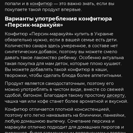
попали и в
конфитюр
— это важно знать, если вы
покупаете такой продукт впервые.
Варианты употребления конфитюра
«Персик-маракуйя»
Конфитюр «Персик-маракуйя» купить в Украине
обязательно нужно, если в вашей семье есть дети.
Количество сахара здесь умеренное, в составе нет
синтетических добавок, поэтому вы можете смело
давать такое лакомство ребенку. Особенно актуальна
такая покупка для мам деток, которые плохо кушают.
Вы можете добавлять такой конфитюр в каши,
творожки, чтобы сделать блюда более аппетитными.
Продукт является самодостаточным, поэтому его
можно употреблять в чистом виде, вместе со свежей
сдобой, батоном. Благодаря такому простому
десерту
,
чашка чая или кофе станет более ароматной и вкусной.
Конфитюр отличается плотной консистенцией,
поэтому его легко намазывать на блинчики, панкейки,
любую домашнюю выпечку. Сочетание персика и
маракуйи отлично подходит для домашних пирогов и
пирожков, будет гармоничным дополнением к тортам.