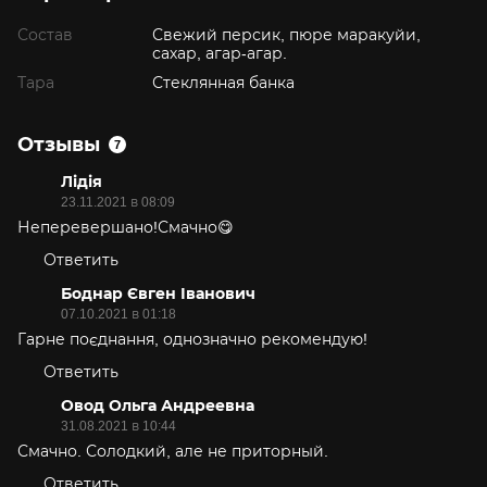
Состав
Свежий персик, пюре маракуйи,
сахар, агар-агар.
Тара
Стеклянная банка
Отзывы
7
Лідія
23.11.2021 в 08:09
Неперевершано!Смачно😋
Ответить
Боднар Євген Іванович
07.10.2021 в 01:18
Гарне поєднання, однозначно рекомендую!
Ответить
Овод Ольга Андреевна
31.08.2021 в 10:44
Смачно. Солодкий, але не приторный.
Ответить