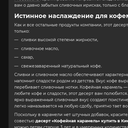
вам о давно забытых сливочных ирисках, только с 
Истинное наслаждение для коф
Как и все остальные продукты компании, этот десер
только:
сливки высокой степени жирности,
сливочное масло,
сахар,
свежезаваренный натуральный кофе.
Сливки и сливочное масло обеспечивают характерн
напомнит сладости родом из детства. Вкус кофе выр
перебивает сливочные нотки. Кофейная карамель — 
любите кофе и сладости, этот десерт вам полюбится.
ярко выраженный сливочный вкус создают поистине
легко намазывается на любую сдобу, приятно тает в
Поскольку в карамели нет штучных добавок, красит
совестью
десерт «Кофейная карамель» купить в Ки
можно детям старше 3 лет и в умеренных количеств