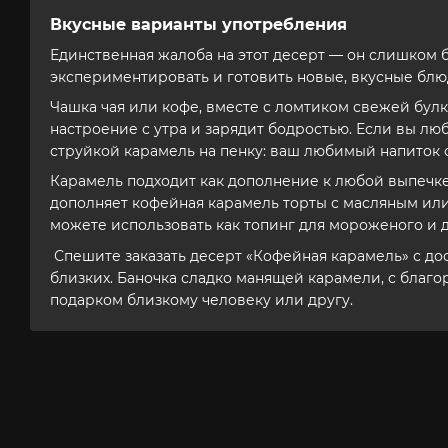
Вкусные варианты употребления
Единственная жалоба на этот десерт — он слишком б
экспериментировать и готовить новые, вкусные блюд
Чашка чая или кофе, вместе с ломтиком свежей бул
настроение с утра и зарядит бодростью. Если вы люб
струйкой карамель на пенку: ваш любимый напиток с
Карамель подходит как дополнение к любой выпечке,
дополняет кофейная карамель торты с масляным ил
можете использовать как топинг для мороженого и 
Спешите заказать десерт «Кофейная карамель» с до
близких. Баночка сладко манящей карамели, с благ
подарком близкому человеку или другу.