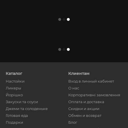
Каталог
Клиентам
Настойки
Вход в личный кабинет
Ликеры
О нас
Йорішко
Корпоративні замовлення
Закуски та соуси
Оплата и доставка
Джеми та солоденьке
Скидки и акции
Готовая еда
Обмен и возврат
Подарки
Блог