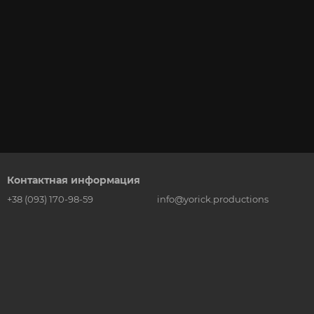
Контактная информация
+38 (093) 170-98-59
info@yorick.productions