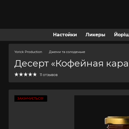
Перейти к основному контенту
Настойки
Ликеры
Йорі
Yorick Production
Джеми та солоденьке
Десерт «Кофейная кар
11 отзывов
ЗАКІНЧУЄТЬСЯ!