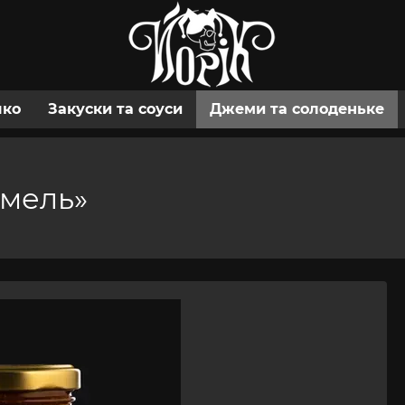
шко
Закуски та соуси
Джеми та солоденьке
амель»