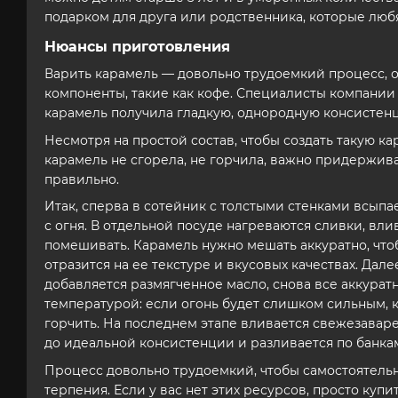
подарком для друга или родственника, которые любя
Нюансы приготовления
Варить карамель — довольно трудоемкий процесс, о
компоненты, такие как кофе. Специалисты компании 
карамель получила гладкую, однородную консистен
Несмотря на простой состав, чтобы создать такую к
карамель не сгорела, не горчила, важно придержи
правильно.
Итак, сперва в сотейник с толстыми стенками всыпае
с огня. В отдельной посуде нагреваются сливки, вли
помешивать. Карамель нужно мешать аккуратно, чтоб
отразится на ее текстуре и вкусовых качествах. Дале
добавляется размягченное масло, снова все аккурат
температурой: если огонь будет слишком сильным, к
горчить. На последнем этапе вливается свежезавар
до идеальной консистенции и разливается по банка
Процесс довольно трудоемкий, чтобы самостоятельн
терпения. Если у вас нет этих ресурсов, просто купи