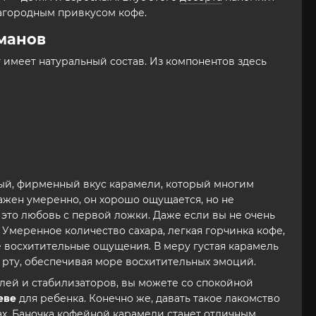
благородным привкусом кофе.
еманов
т имеет натуральный состав. Из компонентов здесь
ый, фирменный вкус карамели, который многим
ажен умеренно, он хорошо ощущается, но не
это любовь с первой ложки. Даже если вы не очень
 Умеренное количество сахара, легкая горчинка кофе,
 восхитительные ощущения. В меру густая карамель
о рту, обеспечивая море восхитительных эмоций.
елей и стабилизаторов, вы можете со спокойной
еве
для ребенка. Конечно же, давать такое лакомство
ах. Баночка кофейной карамели станет отличным