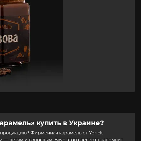
карамель» купить в Украине?
ую продукцию? Фирменная
карамель
от
Yorick
 — детям и взрослым. Вкус этого
десерта
напомнит