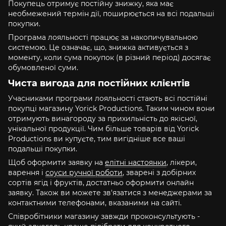
Покупець отримує постійну знижку, яка має
необмежений термін дії, поширюється на всі подальші
покупки.
Програма лояльності працює за накопичувальною
системою. Це означає, що, знижка активується з
моменту, коли сума покупок (в різний період) досягає
обумовленої суми.
Чиста вигода для постійних клієнтів
Учасниками програми лояльності стають всі постійні
покупці магазину Yorick Productions. Таким чином вони
отримують винагороду за прихильність до якісної,
унікальної продукції. Чим більше товарів від Yorick
Productions ви купуєте, тим вигідніше все ваші
подальші покупки.
Щоб оформити заявку на
елітні настоянки
, лікери,
варення і
соуси ручної роботи
, зварені з добірних
сортів ягід і фруктів, достатньо оформити онлайн
заявку. Також ви можете зв'язатися з менеджерами за
контактними телефонами, вказаними на сайті.
Співробітники магазину завжди проконсультують -