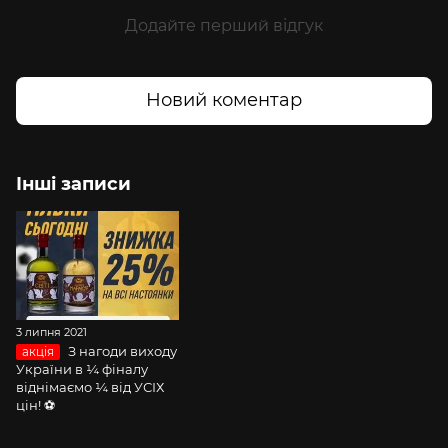
Додайте перший відгук
Новий коментар
Інші записи
3 липня 2021
З нагоди виходу
акція
України в ¼ фіналу
віднімаємо ¼ від УСІХ
цін! ⚽️