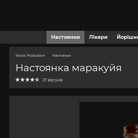
Перейти до основного контенту
Настоянки
Лікери
Йорішк
Yorick Production
Настоянки
Настоянка маракуйя
27 відгуків