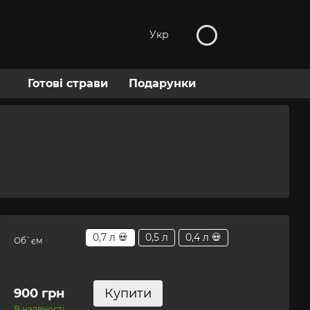
Укр
Готові страви
Подарунки
0,7 л 💀
0,5 л
0,4 л 💀
Об`єм
900 грн
Купити
В наявності