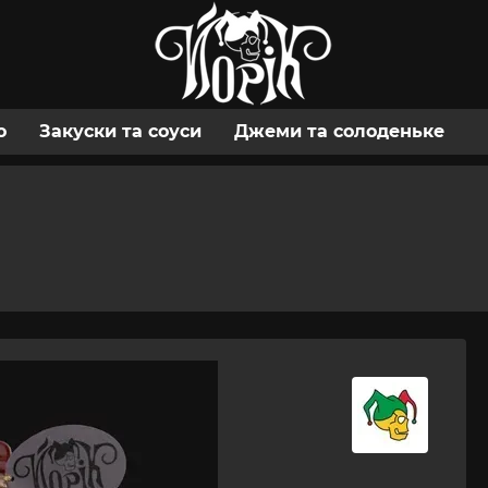
о
Закуски та соуси
Джеми та солоденьке