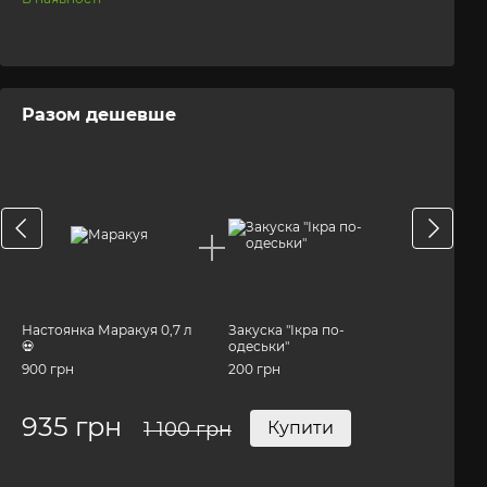
Разом дешевше
Разо
Настоянка Маракуя 0,7 л
Закуска "Ікра по-
Настоя
💀
одеськи"
Маракуя
900 грн
200 грн
900 грн
935 грн
1 100 грн
Купити
1 19