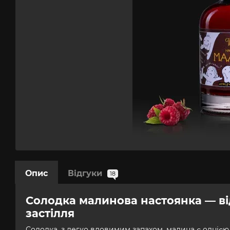
Опис
Відгуки
18
Солодка малинова настоянка — в
застілля
Солодка, з легко вловимим запахом, малина є однією з