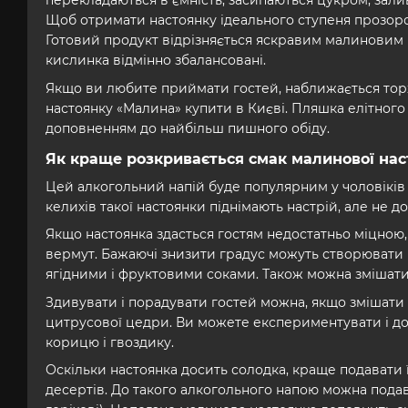
перекладаються в ємність, засипаються цукром, зал
Щоб отримати настоянку ідеального ступеня прозорос
Готовий продукт відрізняється яскравим малиновим к
кислинка відмінно збалансовані.
Якщо ви любите приймати гостей, наближається торже
настоянку «Малина» купити в Києві. Пляшка елітного 
доповненням до найбільш пишного обіду.
Як краще розкривається смак малинової на
Цей алкогольний напій буде популярним у чоловіків 
келихів такої настоянки піднімають настрій, але не д
Якщо настоянка здасться гостям недостатньо міцною, 
вермут. Бажаючі знизити градус можуть створювати н
ягідними і фруктовими соками. Також можна змішат
Здивувати і порадувати гостей можна, якщо змішати
цитрусової цедри. Ви можете експериментувати і дод
корицю і гвоздику.
Оскільки настоянка досить солодка, краще подавати її
десертів. До такого алкогольного напою можна подава