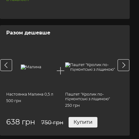
Разом дешевше
Разо
Настоянка Малина 0,5 л
Паштет "Кролик по-
Настоян
п'ємонтські з ліщиною"
500 грн
500 грн
250 грн
638 грн
595
750 грн
Купити