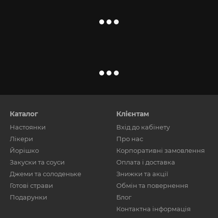
Каталог
Клієнтам
Настоянки
Вхід до кабінету
Лікери
Про нас
Йорішко
Корпоративні замовлення
Закуски та соуси
Оплата і доставка
Джеми та солоденьке
Знижки та акції
Готові страви
Обмін та повернення
Подарунки
Блог
Контактна інформація