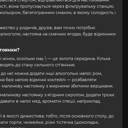
иваються спиртом, відправляються для настоювання.
ті, вона пропускається через фільтрувальну станцію.
ольором, багатогранним смаком, в якому солодкість і
ство у родичів, друзів, вам точно потрібно
алкоголю, настояна на смачних ягодах, буде відмінним
стоянки?
і жінок, оскільки має
\
— це золота середина. Кілька
оводять до стану сильного сп'яніння.
до неї можна додати інші алкогольні напої: ром,
а базі напою відмінні коктейлі — розбавляти
и малинову настоянку з жирними збитими вершками.
 малинову настоянку з ягідним сиропом, додати трохи
авати в напої мед, ароматні спеції, наприклад,
 в якості дижестива, тобто, після основного столу, до
ти торти, чизкейки, різні тістечка (шоколадні,