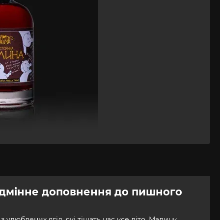
ідмінне доповнення до пишного
 улюблених ягід, які тішать нас усе літо. Малину