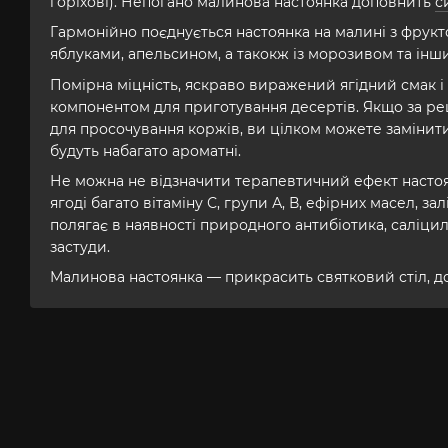
горіхові). Непогано малинова настоянка доповнить
с
Гармонійно поєднується настоянка на малині з фрук
яблуками, апельсином, а такокж із морозивом та і
Помірна міцність, яскраво виражений ягідний смак і
компонентом для приготування десертів. Якщо за ре
для просочування коржів, ви цілком можете замінит
будуть набагато ароматні.
Не можна не відзначити терапевтичний ефект настоян
ягоді багато вітаміну С, групи А, В, ефірних масел, за
полягає в наявності природного антибіотика, саліцил
застуди.
Малинова настоянка — прикрасить святковий стіл, д