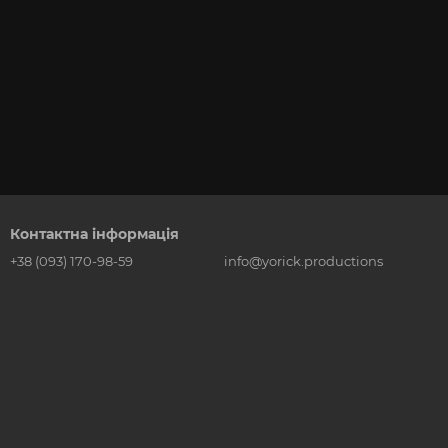
Контактна інформація
+38 (093) 170-98-59
info@yorick.productions