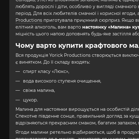
люблять дорослі і діти, особливо у вигляді смачного
період. Для всіх любителів смачної і корисної ягоди,
Productions
приготувала приємний сюрприз. Якщо ви 
елітний алкоголь, вам варто
настоянку «Малина» куп
міцність цього напою доповнять будь-яке застілля а
Чому варто купити крафтового ма
Вся продукція Yorick Productions створюється виклю
є винятком. До її складу входять:
спирт класу «Люкс»,
вода високого ступеня очищення,
свіжа малина,
цукор.
Малина для настоянки вирощується на особистій діля
Спекотне південне сонце, правильний догляд за ку
відрізняються прекрасним смаком, багатим запахом, 
Ягоди малини ретельно відбираються, щоб в продукт 