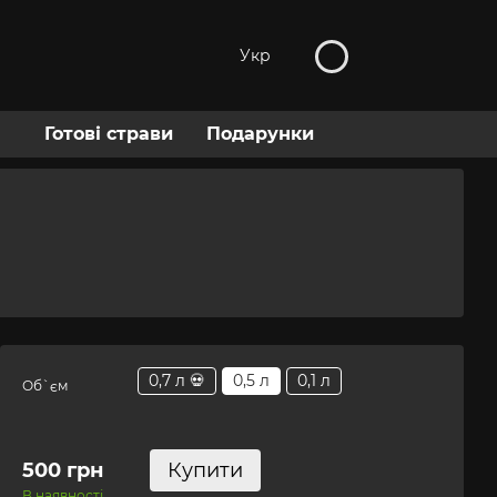
Укр
Готові страви
Подарунки
0,7 л 💀
0,5 л
0,1 л
Об`єм
500 грн
Купити
В наявності