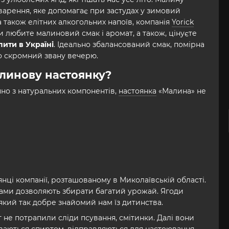
 варення, яке допомагає при застудах у зимовий
 а також елітних алкогольних напоїв, компанія
Yorick
любите малиновий смак і аромат, а також, цінуєте
ити в Україні
. Ідеально збалансований смак, помірна
бо скромний звану вечерю.
линову настоянку?
чно з натуральних компонентів,
настоянка
«Малина» не
нці компанії, розташованому в Миколаївській області.
щами дозволяють збирати багатий урожай. Ягоди
який так добре знайомий нам їз дитинства.
не потрапили сліди псування, смітинки. Далі вони