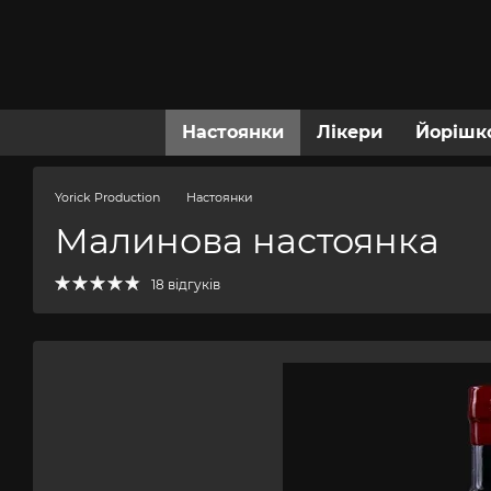
Перейти до основного контенту
Настоянки
Лікери
Йорішк
Yorick Production
Настоянки
Малинова настоянка
18 відгуків