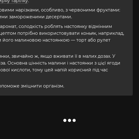
ирну тарілку
.
товими нарізками, особливо, з червоними фруктами:
ншими замороженими десертами.
 аромат, солодкість роблять настоянку відмінним
цептом потрібно використовувати коньяк, наприклад,
и його малиновою настоянкою — торт або рулет
ки, звичайно ж, якщо вживати її в малих дозах. У
ліза. Основна цінність малини і настоянки з цієї ягоди
ової кислоти, тому цей напій корисний під час
опоможе зміцнити організм.