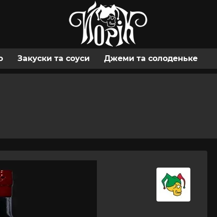
о
Закуски та соуси
Джеми та солоденьке