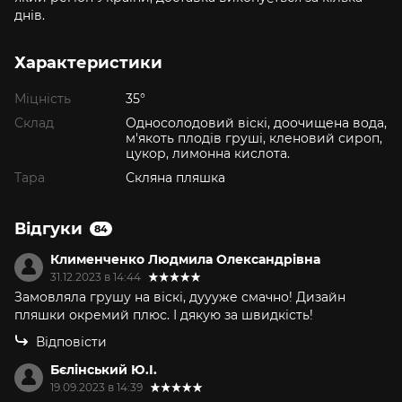
днів.
Характеристики
Міцність
35°
Склад
Односолодовий віскі, доочищена вода,
м'якоть плодів груші, кленовий сироп,
цукор, лимонна кислота.
Тара
Скляна пляшка
Відгуки
84
Клименченко Людмила Олександрівна
31.12.2023 в 14:44
Замовляла грушу на віскі, дуууже смачно! Дизайн
пляшки окремий плюс. І дякую за швидкість!
Відповісти
Бєлінський Ю.І.
19.09.2023 в 14:39