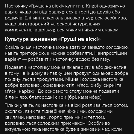
Настоянку «Груша на віскі» купити в Києві однозначно
варто, якщо ви відправляєтеся в гості до друзів або
родичів. Елітний алкоголь високо цінується, особливо,
якщо він створений на основі натуральних
компонентів, відрізняється м'яким і ніжним смаком.
Культура вживання «Груші на віскі»
Оскільки ця настоянка може здатися занадто солодкою,
навіть приторною, її можна розбавляти. Найпростіший
варіант — розбавити настоянку водою без газу.
Подавати настоянку можна як аперитив або дижестив,
в тому і в іншому випадку цей продукт однаково добре
поєднується з продуктами. Міцна і солодка настоянка
добре доповнює основний стіл: м'ясо, рибу,
сирні
та
м'ясні нарізки
. До основного столу можна подавати
біле м'ясо, благородні сири (брі, камамбер).
Тільки уявіть, як настоянка на віскі розливається ротом,
охоплює язик та піднебіння ніжними, солодкими
хвилями, наповнює горло приємним теплом,
доповнюється солодким присмаком. Особливо
актуальною така настоянка буде в зимовий час, коли