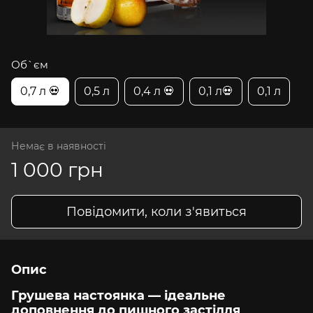
Об`єм
0,7 л 💀
0,5 л
0,4 л 💀
0,1 л💀
0,1 л
Немає в наявності
1 000 грн
Повідомити, коли з'явиться
Опис
Грушева настоянка — ідеальне
доповнення до пишного застілля