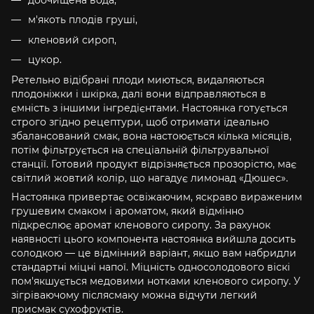
м'якоть плодів груші,
кленовий сироп,
цукор.
Ретельно відібрані плоди миються, видаляються
плодоніжки і шкірка, далі вони відправляються в
ємність з іншими інгредієнтами. Настоянка готується
строго згідно рецептури, щоб отримати ідеально
збалансований смак, вона настоюється кілька місяців,
потім фільтрується на спеціальній фільтрувальної
станції. Готовий продукт відрізняється прозорістю, має
світлий жовтий колір, що нагадує лимонад «Дюшес».
Настоянка привертає освіжаючим, яскраво вираженим
грушевим смаком і ароматом, який відмінно
підкреслює аромат кленового сиропу. За рахунок
наявності цього компонента настоянка вийшла досить
солодкою — це відмінний варіант, якщо вам набридли
стандартні міцні напої. Міцність односолодового віскі
пом'якшується медовими нотками кленового сиропу. У
зігріваючому післясмаку можна відчути легкий
присмак сухофруктів.