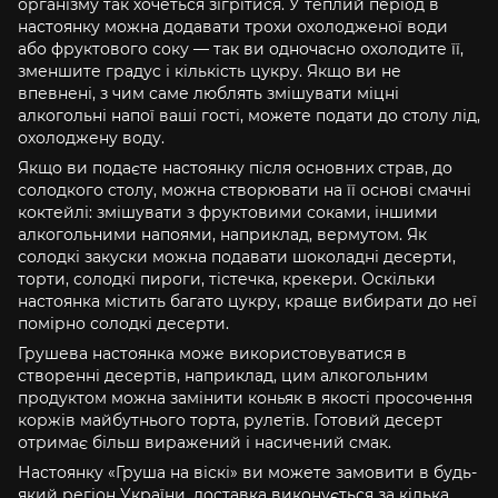
організму так хочеться зігрітися. У теплий період в
настоянку можна додавати трохи охолодженої води
або фруктового соку — так ви одночасно охолодите її,
зменшите градус і кількість цукру. Якщо ви не
впевнені, з чим саме люблять змішувати міцні
алкогольні напої ваші гості, можете подати до столу лід,
охолоджену воду.
Якщо ви подаєте настоянку після основних страв, до
солодкого столу, можна створювати на її основі смачні
коктейлі: змішувати з фруктовими соками, іншими
алкогольними напоями, наприклад, вермутом. Як
солодкі закуски можна подавати шоколадні десерти,
торти, солодкі пироги, тістечка, крекери. Оскільки
настоянка містить багато цукру, краще вибирати до неї
помірно солодкі десерти.
Грушева настоянка може використовуватися в
створенні десертів, наприклад, цим алкогольним
продуктом можна замінити коньяк в якості просочення
коржів майбутнього торта, рулетів. Готовий десерт
отримає більш виражений і насичений смак.
Настоянку «Груша на віскі» ви можете замовити в будь-
який регіон України, доставка виконується за кілька