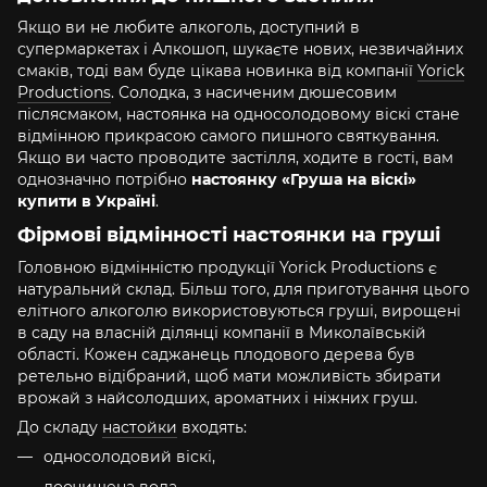
Якщо ви не любите алкоголь, доступний в
супермаркетах і Алкошоп, шукаєте нових, незвичайних
смаків, тоді вам буде цікава новинка від компанії
Yorick
Productions
. Солодка, з насиченим дюшесовим
післясмаком, настоянка на односолодовому віскі стане
відмінною прикрасою самого пишного святкування.
Якщо ви часто проводите застілля, ходите в гості, вам
однозначно потрібно
настоянку «Груша на віскі»
купити в Україні
.
Фірмові відмінності настоянки на груші
Головною відмінністю продукції Yorick Productions є
натуральний склад. Більш того, для приготування цього
елітного алкоголю використовуються груші, вирощені
в саду на власній ділянці компанії в Миколаївській
області. Кожен саджанець плодового дерева був
ретельно відібраний, щоб мати можливість збирати
врожай з найсолодших, ароматних і ніжних груш.
До складу
настойки
входять:
односолодовий віскі,
доочищена вода,