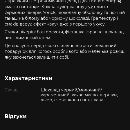
Справжній гастрономічний досвід для тих, хто обирає
смак з настроєм. Кожна цукерка поєднує один з
фірмових лікерів Yorick, шоколадну оболонку та ніжний
ганаш на білому або чорному шоколаді. Гра текстур і
смаків дарує ефект «вау» вже з першого укусу.
Смаки лікерів: баттерскотч, фісташка, фраппе, шоколад-
чилі, лимонний крем.
Це спокуса, перед якою складно встояти: ідеальний
подарунок для когось особливого або маленька розкіш,
яку захочеться залишити собі.
Характеристики
Склад
Шоколад чорний/молочний/
карамельний, какао масло, вершки,
лікер, фісташкова паста, кава
Відгуки