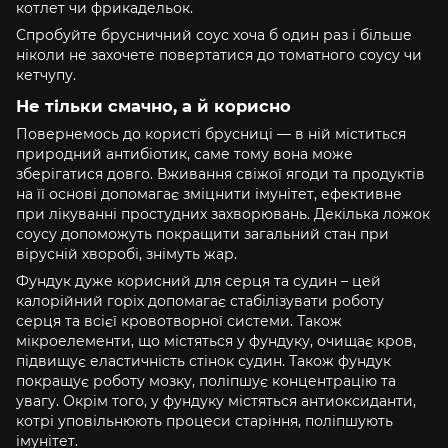
котлет чи фрикадельок.
Спробуйте брусничний соус хоча б один раз і більше
ніколи не захочете повертатися до томатного соусу чи
кетчупу.
Не тільки смачно, а й корисно
Повернемось до користі брусниці — в ній міститься
природний антибіотик, саме тому вона може
зберігатися довго. Вживання свіжої ягоди та продуктів
на її основі допомагає зміцнити імунітет, ефективне
при лікуванні простудних захворювань. Декілька ложок
соусу допоможуть покращити загальний стан при
вірусній хворобі, знімуть жар.
Фундук дуже корисний для серця та судин – цей
калорійний горіх допомагає стабілізувати роботу
серця та всієї кровотворної системи. Також
мікроелементи, що містяться у фундуку, очищає кров,
підвищує еластичність стінок судин. Також фундук
покращує роботу мозку, поліпшує концентрацію та
увагу. Окрім того, у фундуку містяться антиоксиданти,
котрі уповільнюють процеси старіння, поліпшують
імунітет.