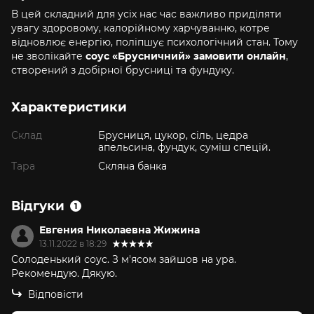
В цей складний для усіх нас час важливо приділяти
увагу здоровому, калорійному харчуванню, котре
відновлює енергію, поліпшує психологічний стан. Тому
не зволікайте
соус «Брусничний» замовити онлайн
,
створений з добірної брусниці та фундуку.
Характеристики
Склад
Брусниця, цукор, сіль, цедра
апельсина, фундук, суміш спецій.
Тара
Скляна банка
Відгуки
1
Евгения Николаевна Жижина
13.11.2022 в 18:29
Солоденький соус. З м'ясом зайшов на ура.
Рекомендую. Дякую.
Відповісти