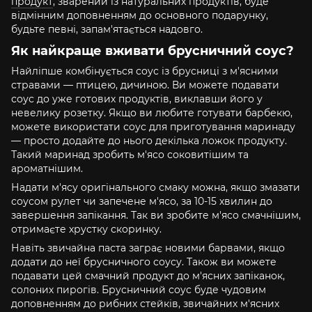
продукт
, зварений із натуральних продуктів, буде
відмінним доповненням до основного подарунку,
будьте певні, запам'ятається надовго.
Як найкраще вживати брусничний соус?
Найліпше комбінується соус із брусниці з м'ясними
стравами — птицею, дичиною. Ви можете подавати
соус до уже готових продуктів, виклавши його у
невелику розетку. Якщо ви любите готувати барбекю,
можете використати соус для приготування маринаду
— просто додайте до нього декілька ложок продукту.
Такий маринад зробить м'ясо соковитішим та
ароматнішим.
Надати м'ясу оригінального смаку можна, якщо змазати
соусом рулет чи запечене м'ясо, за 10-15 хвилин до
завершення запікання. Так ви зробите м'ясо смачнішим,
отримаєте хрустку скоринку.
Навіть звичайна паста заграє новими барвами, якщо
додати до неї брусничного соусу. Також ви можете
подавати цей смачний продукт до м'ясних запіканок,
солоних пирогів. Брусничний соус буде чудовим
доповненням до рибних стейків, звичайних м'ясних