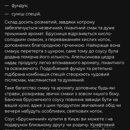
фундук;
суміш спецій.
Склад досить розмаїтий, завдяки котрому
забезпечується незвичний, пікантний смак та дуже
приємний аромат. Брусниця відрізняється кисло-
солодким смаком, з переважанням кислих ноток,
доповнених благородною гірчинкою. Найкраще вона
смакує перетерта з цукром, саме тому до соусу була
додана помірна його кількість. Апельсинова цедра
надає продукту легко впізнаваного аромату, пікантного
та освіжаючого. Подрібнений фундук та ретельно
підібрана комбінація спецій створюють чудовий
післясмак, маслянистий та духмяний.
Таке багатство смаку та аромату доповнює будь-які
страви, розкриває звичні смаки з зовсім іншого боку.
Баночка брусничного соусу повинна завжди бути на
вашій кухні, адже з цим продуктом звичайний обід чи
вечеря набудуть особливих, святкових ноток.
Соус «Брусничний» купити в Києві ви можете і на
подарунок близькому другу чи родичу.
Крафтовий