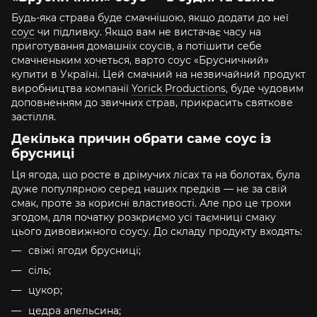
Будь-яка страва буде смачнішою, якщо додати до неї
соус
чи підливку. Якщо вам не вистачає часу на
приготування домашніх соусів, а потішити себе
смачненьким хочеться, варто соус «Брусничний»
купити в Україні. Цей смачний на незвичайний продукт
виробництва компанії
Yorick Productions
, буде чудовим
доповненням до звичних страв, прикрасить святкове
застілля.
Декілька причин обрати саме соус із
брусниці
Ця ягода, що росте в дрімучих лісах та на болотах, була
дуже популярною серед наших предків — не за свій
смак, проте за корисні властивості. Але про це трохи
згодом, для початку розкриємо усі таємниці смаку
цього дивовижного соусу. До складу продукту входять:
свіжі ягоди брусниці;
сіль;
цукор;
цедра апельсина;