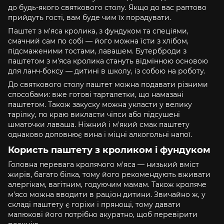
до будь-якого святкового столу. Якщо до вас раптово
прийдуть гості, вам буде чим їх порадувати.
Паштет з м'яса кролика, з фундуком та спеціями,
смачний сам по собі — його можна їсти з хлібом,
підсмаженими тостами, лавашем. Бутерброди з
паштетом з м'яса кролика стануть відмінною основою
для ланч-боксу — дитині в школу, із собою на роботу.
До святкового столу паштет можна подавати різними
способами: вже готові тарталетки, що намазані
паштетом. Також закуску можна укласти у велику
тарілку, по краю викласти чіпси або підсушені
шматочки лаваша. Ніжний і м'який смак паштету
однаково доповнює вина і міцні алкогольні напої.
Користь паштету з кроликом і фундуком
Головна перевага кролячого м'яса — низький вміст
жирів, багато білка, тому його рекомендують вживати
алергікам, вагітним, годуючим мамам. Також кроляче
м'ясо можна вводити в раціон дитини. Звичайно ж, у
складі паштету є горіхи і прянощі, тому давати
малюкові його потрібно акуратно, щоб перевірити