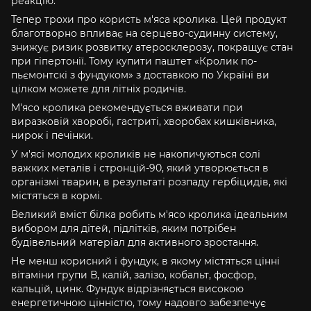
реакцію.
Тепер трохи про користь м'яса кролика. Цей продукт
благотворно впливає на серцево-судинну систему,
знижує ризик розвитку атеросклерозу, покращує стан
при гіпертонії. Тому купити паштет «Кролик по-
пьємонтскі з фундуком» з доставкою по Україні ви
цілком можете для літніх родичів.
М'ясо кролика рекомендується вживати при
виразковій хворобі, гастриті, хворобах кишківника,
нирок і печінки.
У м'ясі молодих кроликів не накопичуються солі
важких металів і стронцій-90, який утворюється в
організмі тварин, в результаті розпаду гербіцидів, які
містяться в кормі.
Великий вміст білка робить м'ясо кролика ідеальним
вибором для дітей, підлітків, яким потрібен
будівельний матеріал для активного зростання.
Не менш корисний і фундук, в якому містяться цінні
вітаміни групи В, калій, залізо, кобальт, фосфор,
кальцій, цинк. Фундук відрізняється високою
енергетичною цінністю, тому надовго забезпечує