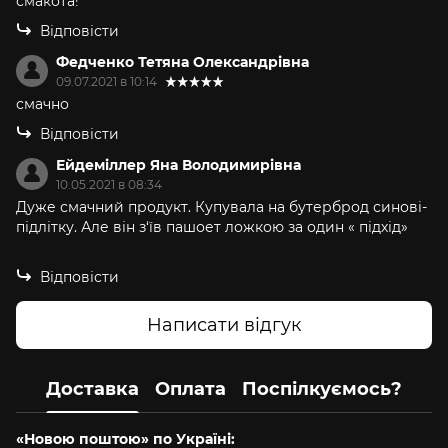
смакота!
Відповісти
Федченко Тетяна Олександрівна
09.07.2021 в 10:14
смачно
Відповісти
Ейдеміллер Яна Володимирівна
10.05.2021 в 08:34
Дуже смачний продукт. Купувала на бутерброд синові-
підлітку. Але він з‘їв пашоет ложкою за один « підхід»
Відповісти
Написати відгук
Доставка
Оплата
Поспілкуємось?
«Новою поштою» по Україні: