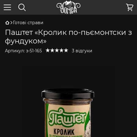
Готові страви
Паштет «Кролик по-пьємонтски з
фундуком»
Артикул:
з-51-165
3 відгуки