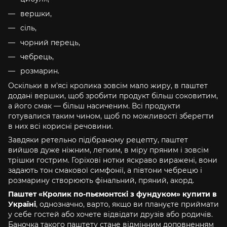
вершки,
сіль,
чорний перець,
чебрець,
розмарин.
Оскільки в м'ясі кролика зовсім мало жиру, в паштет
додані вершки, щоб зробити продукт більш соковитим,
а його смак — більш насиченим. Всі продукти
готувалися таким чином, щоб по можливості зберегти
в них всі корисні речовини.
Завдяки ретельно підібраному рецепту, паштет
вийшов дуже ніжним, легким, в міру пряним і зовсім
трішки гострим. Горіхові нотки яскраво виражені, вони
задають тон смакової симфонії, а півтони чебрецю і
розмарину створюють фінальний, пряний, акорд.
Паштет «Кролик по-пьємонтскі з фундуком» купити в
Україні
, однозначно, варто, якщо ви плануєте приймати
у себе гостей або хочете відвідати друзів або родичів.
Баночка такого паштету стане відмінним доповненням