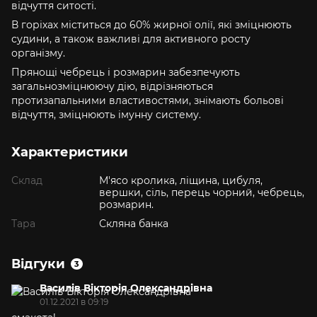
відчуття ситості.
В горіхах міститься до 60% жирної олії, які зміцнюють
судини, а також важливі для активного росту
організму.
Прянощі чебрець і розмарин забезпечують
загальнозміцнюючу дію, відрізняються
протизапальними властивостями, знімають больові
відчуття, зміцнюють імунну систему.
Характеристики
Склад
М'ясо кролика, ліщина, цибуля,
вершки, сіль, перець чорний, чебрець,
розмарин.
Тара
Скляна банка
Відгуки
3
Василів Вікторія Олександрівна
01.12.2021 в 09:19