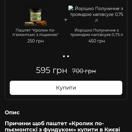
Паштет "Кролик по-
Йорішко Полуничне з
п'ємонтські з ліщиною"
трояндою напівсухе 0,75 л
250 грн
450 грн
595 грн
700 грн
Купити
Опис
Причини щоб паштет «Кролик по-
пьємонтскі з фундуком» купити в Києві