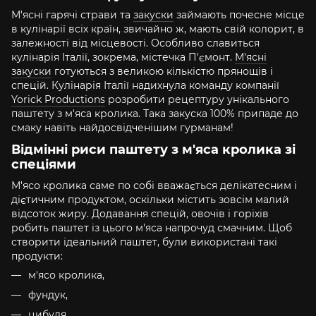
М'ясні гарячі страви та
закуски
займають почесне місце
в кулінарії всіх країн, звичайно ж, мають свій колорит, в
залежності від місцевості. Особливо славиться
кулінарія Італії, зокрема, містечка П'ємонт.
М'ясні
закуски
готуються з великою кількістю прянощів і
спецій. Кулінарія Італії надихнула команду компанії
Yorick Productions
розробити рецептуру унікального
паштету з м'яса кролика. Така закуска 100% припаде до
смаку навіть найдосвідченішим гурманам!
Відмінні риси паштету з м'яса кролика зі
спеціями
М'ясо кролика саме по собі вважається делікатесним і
дієтичним продуктом, оскільки містить зовсім малий
відсоток жиру. Додавання спецій, овочів і горіхів
робить паштет із цього м'яса напрочуд смачним. Щоб
створити ідеальний паштет, були використані такі
продукти:
м'ясо кролика,
фундук,
цибуля,