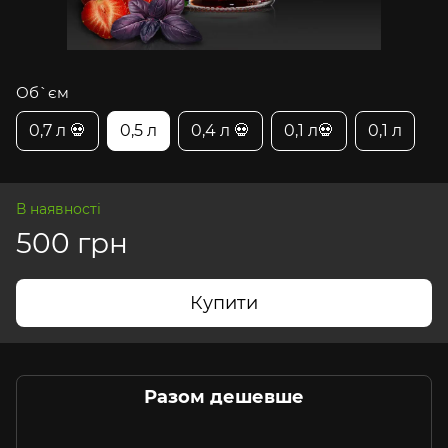
Об`єм
0,7 л 💀
0,5 л
0,4 л 💀
0,1 л💀
0,1 л
В наявності
500 грн
Купити
Разом дешевше