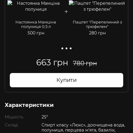
Настоянка Мамціна
Паштет "Перепелиний з
полуниця 0,5 л
трюфелем"
500 грн
280 грн
663 грн
780 грн
Купити
Характеристики
Міцність
25°
Склад
Спирт класу «Люкс», доочищена вода,
полуниця, перцева м'ята, базилік,