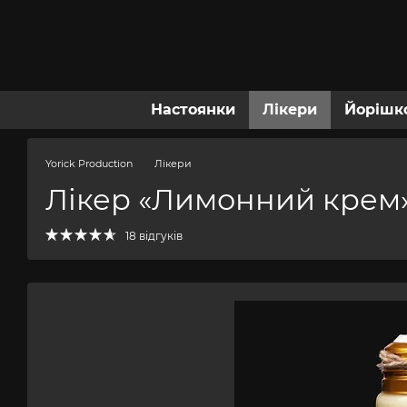
Перейти до основного контенту
Настоянки
Лікери
Йорішк
Yorick Production
Лікери
Лікер «Лимонний крем
18 відгуків