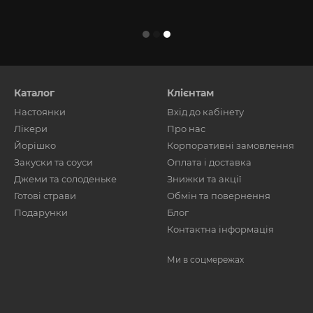
Каталог
Клієнтам
Настоянки
Вхід до кабінету
Лікери
Про нас
Йорішко
Корпоративні замовлення
Закуски та соуси
Оплата і доставка
Джеми та солоденьке
Знижки та акції
Готові страви
Обмін та повернення
Подарунки
Блог
Контактна інформація
Ми в соцмережах