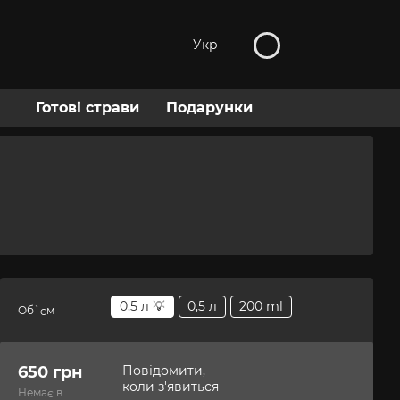
Укр
Готові страви
Подарунки
0,5 л 💡
0,5 л
200 ml
Об`єм
650 грн
Повідомити,
коли з'явиться
Немає в