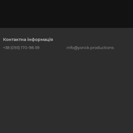
Контактна інформація
+38 (093) 170-98-59
info@yorick.productions