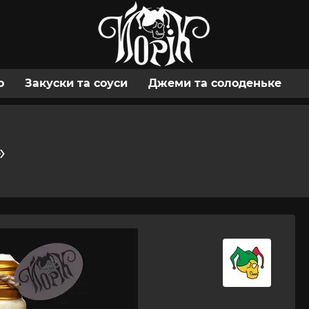
о
Закуски та соуси
Джеми та солоденьке
»