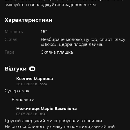
змішуйте і насолоджуйтеся задоволенням.
Характеристики
Міцність
15°
Склад
Незбиране молоко, цукор, спирт класу
«Люкс», цедра плодів лайма.
Тара
Скляна пляшка
Відгуки
19
Ксения Маркова
26.01.2023 в 15:24
Супер смак
Відповісти
Нежинець Марія Василівна
03.05.2021 в 18:31
Другий лікер,який ми спробували з посилки.
Нічого особливого у смаку не помітили,звичайний