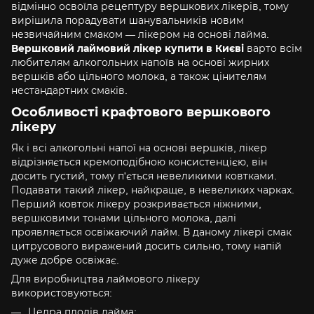
відмінно освоїла рецептуру вершкових лікерів, тому
вирішила порадувати шанувальників новим
незвичайним смаком — лікером на основі лайма.
Вершковий лаймовий лікер купити в Києві
варто всім
любителям алкогольних напоїв на основі жирних
вершків або цільного молока, а також цінителям
нестандартних смаків.
Особливості крафтового вершкового
лікеру
Як і всі алкогольні напої на основі вершків, лікер
відрізняється кремоподібною консистенцією, він
досить густий, тому п'ється невеликими ковтками.
Подавати такий лікер, найкраще, в невеликих чарках.
Перший ковток лікеру розкривається ніжними,
вершковими тонами цільного молока, далі
проявляється освіжаючий лайм. В даному лікері смак
цитрусового виражений досить сильно, тому напій
дуже добре освіжає.
Для виробництва лаймового лікеру
використовуються:
Цедра плодів лайма;