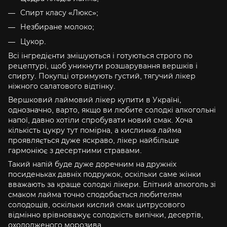
Спирт класу «Люкс»;
Незбиране молоко;
Цукор.
Всі інгредієнти змішуються і готуються строго по
рецептурі, щоб уникнути розшарування вершків і
спирту. Покупці отримують густий, тягучий лікер
ніжного салатового відтінку.
Вершковий лаймовий лікер купити в Україні,
однозначно, варто, якщо ви любите солодкі алкогольні
напої, давно хотіли спробувати новий смак. Хоча
кількість цукру тут помірна, а кислинка лайма
проявляється дуже яскраво, лікер найбільше
гармоніює з десертними стравами.
Такий напій буде дуже доречним на дружніх
посиденьках давніх подружок, оскільки саме жінки
вважають за краще солодкі лікери. Елітний алкоголь зі
смаком лайма точно сподобається любителям
солодощів, оскільки кислий смак цитрусового
відмінно врівноважує солодкість випічки, десертів,
охолодженого морозива.