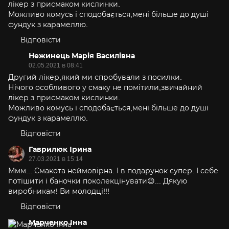
лікер з присмаком кислинки.
Можливо комусь і сподобається,мені більше до душі
фундук з карамеллю.
Відповісти
Нежинець Марія Василівна
02.05.2021 в 08:41
Другий лікер,який ми спробували з посилки.
Нічого особливого у смаку не помітили,звичайний
лікер з присмаком кислинки.
Можливо комусь і сподобається,мені більше до душі
фундук з карамеллю.
Відповісти
Гаврилюк Ірина
27.03.2021 в 15:14
Ммм... Смакота неймовірна. І в подарунок супер. І себе
потішити і баночки поколекцінувати😉... Дякую
виробникам! Ви молодці!!!
Відповісти
Марченко Інна