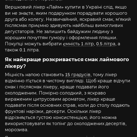
Вершковий лікер «Лайм» купити в Україні слід, якщо
ви не знаєте, яким подарунком порадувати хорошого
друга або колегу. Незвичайний, яскравий смак, м'який
післясмак приємно здивують найбільш вимогливих
дегустаторів. Не залишить байдужим людину з
хорошим почуттям гумору і оформлення пляшки.
Покупці можуть вибрати
ємність 1 літр
,
0.5 літра
, а
також 0.1 літра.
Як найкраще розкривається смак лаймового
лікеру?
Міцність напою становить
15 градусів
, тому лікер
відмінно п'ється в чистому вигляді. Щоб краще відчути
смак і післясмак лікеру, краще подавати його
охолодженим. Помірно солодкий, з яскраво
вираженим цитрусовим ароматом, лікер краще
подавати після основних страв, коли до столу подають
фруктові нарізки, десерти. Оскільки лікер
відрізняється густою консистенцією, його можна
використовувати як топінг до охолоджених десертів,
морозива.