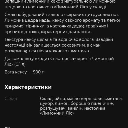
Запашний лимонний кекс з натуральною лимонною
цедрою та настоянкою «Лимонний Ліс» у складі.
Смак побудований навколо яскравих цитрусових нот.
Лимонна цедра надає кексу свіжого аромату та легкої
приємної гірчинки, а настоянка додає трав’яних і
пряних відтінків, характерних для «лісів».
Текстура кексу щільна та водночас волога. Завдяки
настоянці він залишається соковитим, а смак
розкривається після кожного шматочка.
До комплекту входить настоянка-череп «Лимонний
Ліс» (0,1 л)
Вага кексу — 500 г
Характеристики
Склад
Склад: яйця, масло вершкове, сметана,
цукор, лимон, борошно пшеничне,
розпушувач, ванілін, настоянка
«Лимонний Ліс»