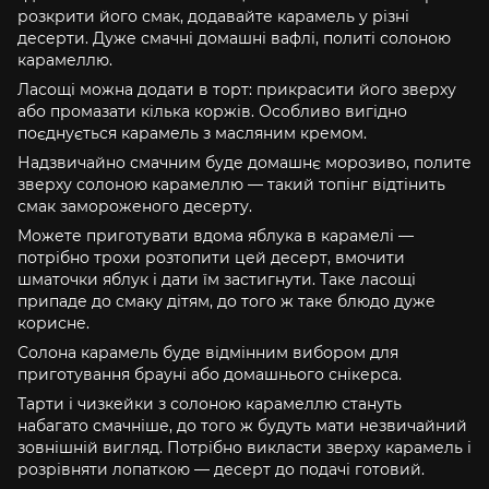
розкрити його смак, додавайте карамель у різні
десерти. Дуже смачні домашні вафлі, политі солоною
карамеллю.
Ласощі можна додати в торт: прикрасити його зверху
або промазати кілька коржів. Особливо вигідно
поєднується карамель з масляним кремом.
Надзвичайно смачним буде домашнє морозиво, полите
зверху солоною карамеллю — такий топінг відтінить
смак замороженого десерту.
Можете приготувати вдома яблука в карамелі —
потрібно трохи розтопити цей десерт, вмочити
шматочки яблук і дати їм застигнути. Таке ласощі
припаде до смаку дітям, до того ж таке блюдо дуже
корисне.
Солона карамель буде відмінним вибором для
приготування брауні або домашнього снікерса.
Тарти і чизкейки з солоною карамеллю стануть
набагато смачніше, до того ж будуть мати незвичайний
зовнішній вигляд. Потрібно викласти зверху карамель і
розрівняти лопаткою — десерт до подачі готовий.