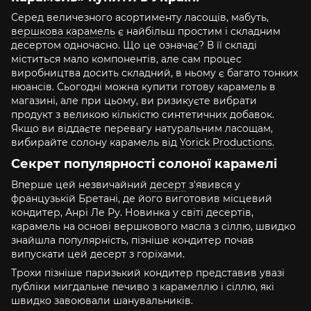
Серед величезного асортименту ласощів, мабуть,
вершкова карамель
є найбільш простим і складним
десертом одночасно. Що це означає? В її складі
міститься мало компонентів, але сам процес
виробництва досить складний, в ньому є багато тонких
нюансів. Сьогодні можна купити готову карамель в
магазині, але при цьому, ви ризикуєте вибрати
продукт з великою кількістю синтетичних добавок.
Якщо ви віддаєте перевагу натуральним ласощам,
вибирайте солону карамель від
Yorick Productions.
Секрет популярності солоної карамелі
Вперше цей незвичайний
десерт
з'явився у
французькій Бретані, де його виготовив місцевий
кондитер, Анрі Ле Ру. Новинка у світі десертів,
карамель на основі вершкового масла з сіллю, швидко
знайшла популярність, пізніше кондитер почав
випускати цей десерт з горіхами.
Трохи пізніше паризький кондитер представив увазі
публіки мигдальне печиво з карамеллю і сіллю, які
швидко завоювали шанувальників.