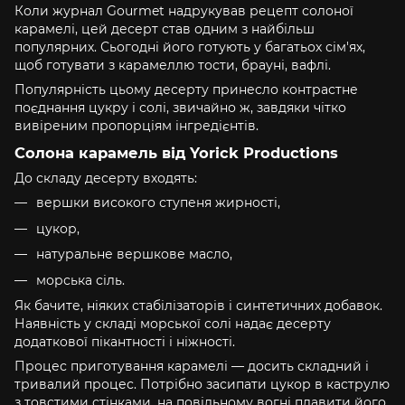
Коли журнал Gourmet надрукував рецепт солоної
карамелі, цей десерт став одним з найбільш
популярних. Сьогодні його готують у багатьох сім'ях,
щоб готувати з карамеллю тости, брауні, вафлі.
Популярність цьому десерту принесло контрастне
поєднання цукру і солі, звичайно ж, завдяки чітко
вивіреним пропорціям інгредієнтів.
Солона карамель від Yorick Productions
До складу десерту входять:
вершки високого ступеня жирності,
цукор,
натуральне вершкове масло,
морська сіль.
Як бачите, ніяких стабілізаторів і синтетичних добавок.
Наявність у складі морської солі надає десерту
додаткової пікантності і ніжності.
Процес приготування карамелі — досить складний і
тривалий процес. Потрібно засипати цукор в каструлю
з товстими стінками, на повільному вогні плавити його,