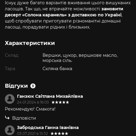
Існує дуже багато варіантів вживання цього вишуканих
ласощів. Так що, не втрачайте можливості
замовити
десерт «Солона карамель» з доставкою по Україні
,
щоб спробувати приготувати різноманітні домашні
ласощі, порадувати рідних і близьких.
Характеристики
Склад
Вершки, цукор, вершкове масло,
морська сіль.
Тара
Скляна банка
Відгуки
3
Ганзюк Світлана Михайлівна
24.01.2024 в 16:03
Рекомендую! Смакота!
Відповісти
Забродська Ганна Іванівна
03.07.2021 в 15:52