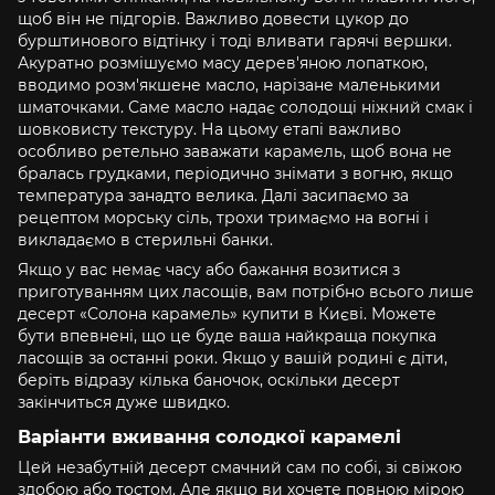
щоб він не підгорів. Важливо довести цукор до
бурштинового відтінку і тоді вливати гарячі вершки.
Акуратно розмішуємо масу дерев'яною лопаткою,
вводимо розм'якшене масло, нарізане маленькими
шматочками. Саме масло надає солодощі ніжний смак і
шовковисту текстуру. На цьому етапі важливо
особливо ретельно заважати карамель, щоб вона не
бралась грудками, періодично знімати з вогню, якщо
температура занадто велика. Далі засипаємо за
рецептом морську сіль, трохи тримаємо на вогні і
викладаємо в стерильні банки.
Якщо у вас немає часу або бажання возитися з
приготуванням цих ласощів, вам потрібно всього лише
десерт «Солона карамель» купити в Києві. Можете
бути впевнені, що це буде ваша найкраща покупка
ласощів за останні роки. Якщо у вашій родині є діти,
беріть відразу кілька баночок, оскільки десерт
закінчиться дуже швидко.
Варіанти вживання солодкої карамелі
Цей незабутній десерт смачний сам по собі, зі свіжою
здобою або тостом. Але якщо ви хочете повною мірою