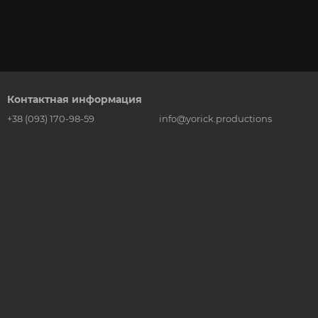
Контактная информация
+38 (093) 170-98-59
info@yorick.productions